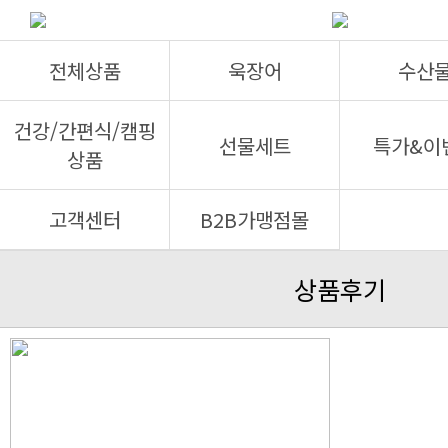
전체상품
욱장어
수산
건강/간편식/캠핑
선물세트
특가&이
상품
고객센터
B2B가맹점몰
상품후기
,NULL,NULL,NULL,NULL,NULL,NULL,NULL,N